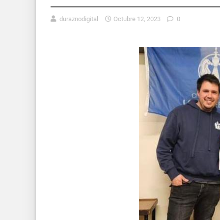
duraznodigital
Octubre 12, 2023
0