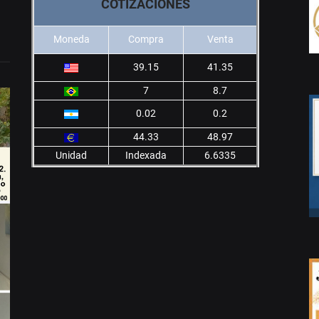
COTIZACIONES
Moneda
Compra
Venta
39.15
41.35
7
8.7
0.02
0.2
44.33
48.97
Unidad
Indexada
6.6335