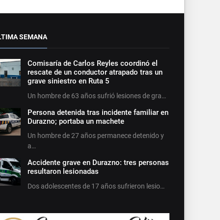
LTIMA SEMANA
Comisaría de Carlos Reyles coordinó el
rescate de un conductor atrapado tras un
grave siniestro en Ruta 5
Un hombre de 63 años sufrió lesiones de gra…
Persona detenida tras incidente familiar en
Durazno; portaba un machete
Un hombre de 27 años permanece detenido y
a…
Accidente grave en Durazno: tres personas
resultaron lesionadas
Dos adolescentes de 17 años sufrieron lesio…