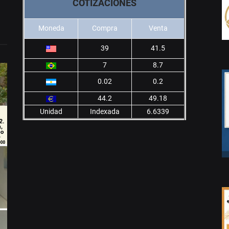
COTIZACIONES
Moneda
Compra
Venta
39
41.5
7
8.7
0.02
0.2
44.2
49.18
Unidad
Indexada
6.6339