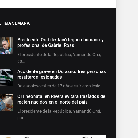
LTIMA SEMANA
Presidente Orsi destacó legado humano y
profesional de Gabriel Rossi
El presidente de la República, Yamandú Orsi,
as…
Accidente grave en Durazno: tres personas
resultaron lesionadas
Dos adolescentes de 17 años sufrieron lesio…
CTI neonatal en Rivera evitará traslados de
recién nacidos en el norte del país
El presidente de la República, Yamandú Orsi,
par…