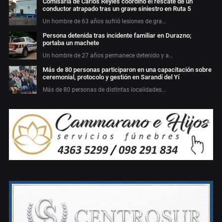
Comisaría de Carlos Reyles coordinó el rescate de un
conductor atrapado tras un grave siniestro en Ruta 5
Un hombre de 63 años sufrió lesiones de gra…
Persona detenida tras incidente familiar en Durazno;
portaba un machete
Un hombre de 27 años permanece detenido y a…
Más de 80 personas participaron en una capacitación sobre
ceremonial, protocolo y gestión en Sarandí del Yí
Más de 80 personas de distintas localidades…