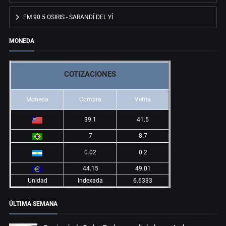
FM 90.5 OSIRIS - SARANDÍ DEL YÍ
MONEDA
COTIZACIONES
Moneda
Compra
Venta
39.1
41.5
7
8.7
0.02
0.2
44.15
49.01
Unidad
Indexada
6.6333
ÚLTIMA SEMANA