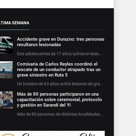
LTIMA SEMANA
Accidente grave en Durazno: tres personas
resultaron lesionadas
Dos adolescentes de 17 años sufrieron lesio…
Comisaría de Carlos Reyles coordinó el
rescate de un conductor atrapado tras un
grave siniestro en Ruta 5
Un hombre de 63 años sufrió lesiones de gra…
Más de 80 personas participaron en una
capacitación sobre ceremonial, protocolo
y gestión en Sarandí del Yí
Más de 80 personas de distintas localidades…