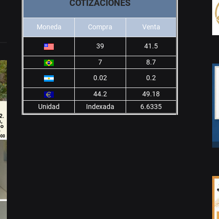
COTIZACIONES
Moneda
Compra
Venta
39
41.5
7
8.7
0.02
0.2
44.2
49.18
Unidad
Indexada
6.6335