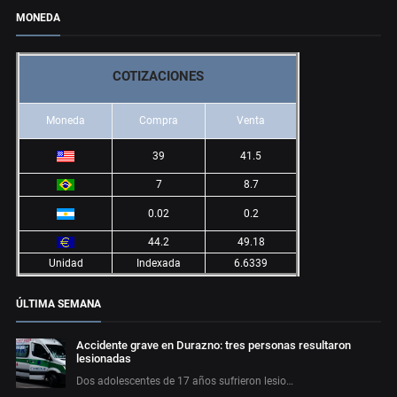
MONEDA
COTIZACIONES
Moneda
Compra
Venta
39
41.5
7
8.7
0.02
0.2
44.2
49.18
Unidad
Indexada
6.6339
ÚLTIMA SEMANA
Accidente grave en Durazno: tres personas resultaron
lesionadas
Dos adolescentes de 17 años sufrieron lesio…