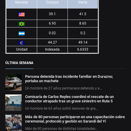
Moneda
Compra
Venta
39.1
41.5
6.95
8.65
0.02
0.2
44.27
49.14
Unidad
Indexada
6.6333
ÚLTIMA SEMANA
Persona detenida tras incidente familiar en Durazno;
portaba un machete
Un hombre de 27 años permanece detenido y a…
Comisaría de Carlos Reyles coordinó el rescate de un
conductor atrapado tras un grave siniestro en Ruta 5
Un hombre de 63 años sufrió lesiones de gra…
Más de 80 personas participaron en una capacitación sobre
ceremonial, protocolo y gestión en Sarandí del Yí
Más de 80 personas de distintas localidades…