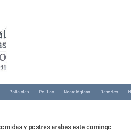
Policiales
Política
Necrológicas
Deportes
N
 comidas y postres árabes este domingo