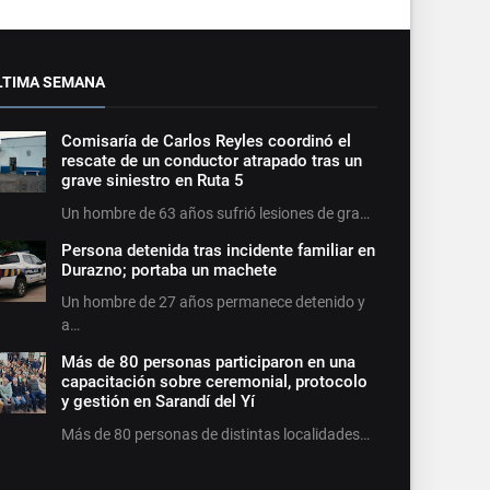
LTIMA SEMANA
Comisaría de Carlos Reyles coordinó el
rescate de un conductor atrapado tras un
grave siniestro en Ruta 5
Un hombre de 63 años sufrió lesiones de gra…
Persona detenida tras incidente familiar en
Durazno; portaba un machete
Un hombre de 27 años permanece detenido y
a…
Más de 80 personas participaron en una
capacitación sobre ceremonial, protocolo
y gestión en Sarandí del Yí
Más de 80 personas de distintas localidades…