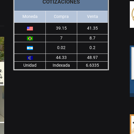
COTIZACIONES
Moneda
Compra
Venta
39.15
41.35
7
8.7
0.02
0.2
44.33
48.97
Unidad
Indexada
6.6335