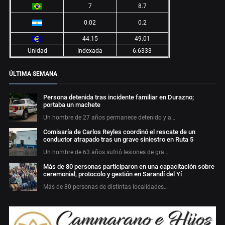
7
8.7
0.02
0.2
44.15
49.01
Unidad
Indexada
6.6333
ÚLTIMA SEMANA
Persona detenida tras incidente familiar en Durazno;
portaba un machete
Un hombre de 27 años permanece detenido y a…
Comisaría de Carlos Reyles coordinó el rescate de un
conductor atrapado tras un grave siniestro en Ruta 5
Un hombre de 63 años sufrió lesiones de gra…
Más de 80 personas participaron en una capacitación sobre
ceremonial, protocolo y gestión en Sarandí del Yí
Más de 80 personas de distintas localidades…