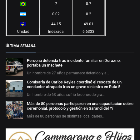
7
8.7
0.02
0.2
44.15
49.01
Unidad
Indexada
6.6333
ÚLTIMA SEMANA
Persona detenida tras incidente familiar en Durazno;
portaba un machete
Un hombre de 27 años permanece detenido y a…
Comisaría de Carlos Reyles coordinó el rescate de un
conductor atrapado tras un grave siniestro en Ruta 5
Un hombre de 63 años sufrió lesiones de gra…
Más de 80 personas participaron en una capacitación sobre
ceremonial, protocolo y gestión en Sarandí del Yí
Más de 80 personas de distintas localidades…