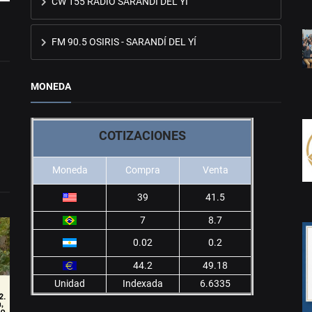
CW 155 RADIO SARANDÍ DEL YÍ
FM 90.5 OSIRIS - SARANDÍ DEL YÍ
MONEDA
COTIZACIONES
Moneda
Compra
Venta
39
41.5
7
8.7
0.02
0.2
44.2
49.18
Unidad
Indexada
6.6335