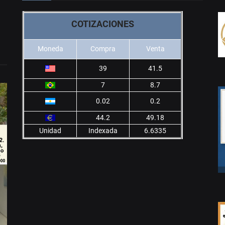
COTIZACIONES
Moneda
Compra
Venta
39
41.5
7
8.7
0.02
0.2
44.2
49.18
Unidad
Indexada
6.6335