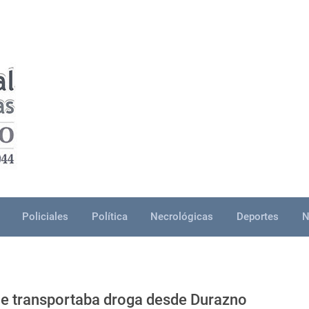
Policiales
Política
Necrológicas
Deportes
N
que transportaba droga desde Durazno