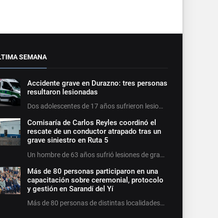
LTIMA SEMANA
Accidente grave en Durazno: tres personas
resultaron lesionadas
Dos adolescentes de 17 años sufrieron lesio…
Comisaría de Carlos Reyles coordinó el
rescate de un conductor atrapado tras un
grave siniestro en Ruta 5
Un hombre de 63 años sufrió lesiones de gra…
Más de 80 personas participaron en una
capacitación sobre ceremonial, protocolo
y gestión en Sarandí del Yí
Más de 80 personas de distintas localidades…