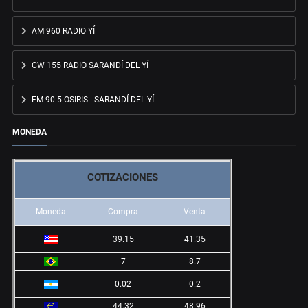
AM 960 RADIO YÍ
CW 155 RADIO SARANDÍ DEL YÍ
FM 90.5 OSIRIS - SARANDÍ DEL YÍ
MONEDA
COTIZACIONES
Moneda
Compra
Venta
39.15
41.35
7
8.7
0.02
0.2
44.32
48.96