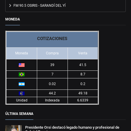
FM 90.5 OSIRIS - SARANDÍ DEL YÍ
MONEDA
COTIZACIONES
Moneda
Compra
Venta
39
41.5
7
8.7
0.02
0.2
44.2
49.18
Unidad
Indexada
6.6339
ÚLTIMA SEMANA
Presidente Orsi destacó legado humano y profesional de