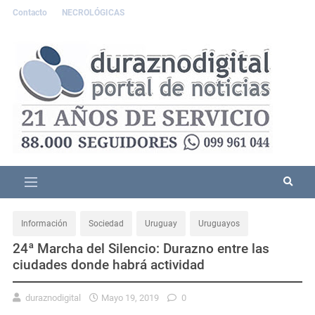
Contacto
NECROLÓGICAS
Información
Sociedad
Uruguay
Uruguayos
24ª Marcha del Silencio: Durazno entre las
ciudades donde habrá actividad
duraznodigital
Mayo 19, 2019
0