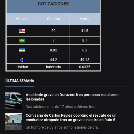
COTIZACIONES
Moneda
Compra
Venta
39
41.5
7
8.7
0.02
0.2
44.2
49.18
Unidad
Indexada
6.6335
ÚLTIMA SEMANA
Accidente grave en Durazno: tres personas resultaron
lesionadas
Dos adolescentes de 17 años sufrieron lesio…
Comisaría de Carlos Reyles coordinó el rescate de un
conductor atrapado tras un grave siniestro en Ruta 5
Un hombre de 63 años sufrió lesiones de gra…