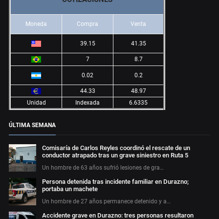
Moneda
Compra
Venta
39.15
41.35
7
8.7
0.02
0.2
44.33
48.97
Unidad
Indexada
6.6335
ÚLTIMA SEMANA
Comisaría de Carlos Reyles coordinó el rescate de un
conductor atrapado tras un grave siniestro en Ruta 5
Un hombre de 63 años sufrió lesiones de gra…
Persona detenida tras incidente familiar en Durazno;
portaba un machete
Un hombre de 27 años permanece detenido y a…
Accidente grave en Durazno: tres personas resultaron