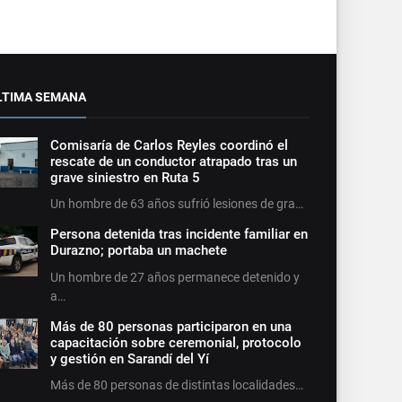
LTIMA SEMANA
Comisaría de Carlos Reyles coordinó el
rescate de un conductor atrapado tras un
grave siniestro en Ruta 5
Un hombre de 63 años sufrió lesiones de gra…
Persona detenida tras incidente familiar en
Durazno; portaba un machete
Un hombre de 27 años permanece detenido y
a…
Más de 80 personas participaron en una
capacitación sobre ceremonial, protocolo
y gestión en Sarandí del Yí
Más de 80 personas de distintas localidades…