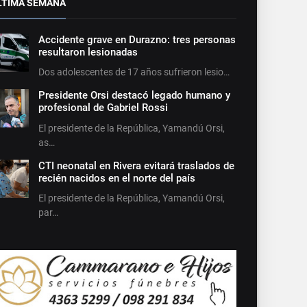
LTIMA SEMANA
Accidente grave en Durazno: tres personas
resultaron lesionadas
Dos adolescentes de 17 años sufrieron lesio…
Presidente Orsi destacó legado humano y
profesional de Gabriel Rossi
El presidente de la República, Yamandú Orsi,
as…
CTI neonatal en Rivera evitará traslados de
recién nacidos en el norte del país
El presidente de la República, Yamandú Orsi,
par…