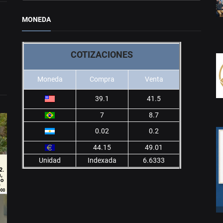
MONEDA
COTIZACIONES
Moneda
Compra
Venta
39.1
41.5
7
8.7
0.02
0.2
44.15
49.01
Unidad
Indexada
6.6333