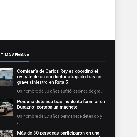
LTIMA SEMANA
Comisaría de Carlos Reyles coordinó el
rescate de un conductor atrapado tras un
grave siniestro en Ruta 5
Un hombre de 63 años sufrió lesiones de gra…
Persona detenida tras incidente familiar en
Durazno; portaba un machete
Un hombre de 27 años permanece detenido y
a…
Más de 80 personas participaron en una