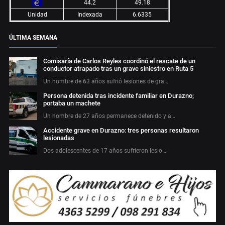
44.2
49.18
Unidad
Indexada
6.6335
ÚLTIMA SEMANA
Comisaría de Carlos Reyles coordinó el rescate de un
conductor atrapado tras un grave siniestro en Ruta 5
Un hombre de 63 años sufrió lesiones de gra…
Persona detenida tras incidente familiar en Durazno;
portaba un machete
Un hombre de 27 años permanece detenido y a…
Accidente grave en Durazno: tres personas resultaron
lesionadas
Dos adolescentes de 17 años sufrieron lesio…