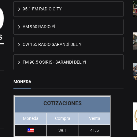
95.1 FM RADIO CITY
AM 960 RADIO YÍ
CW 155 RADIO SARANDÍ DEL YÍ
FM 90.5 OSIRIS - SARANDÍ DEL YÍ
MONEDA
COTIZACIONES
Moneda
Compra
Venta
39.1
41.5