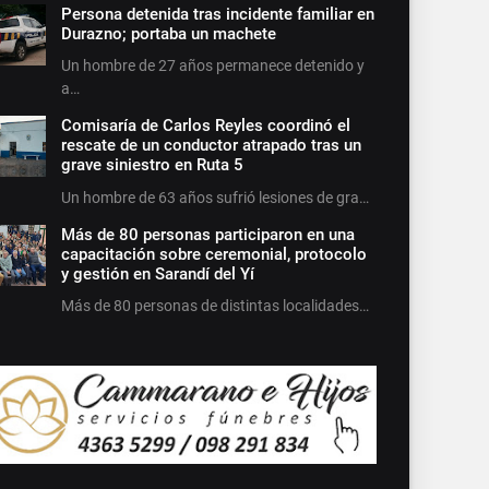
Persona detenida tras incidente familiar en
Durazno; portaba un machete
Un hombre de 27 años permanece detenido y
a…
Comisaría de Carlos Reyles coordinó el
rescate de un conductor atrapado tras un
grave siniestro en Ruta 5
Un hombre de 63 años sufrió lesiones de gra…
Más de 80 personas participaron en una
capacitación sobre ceremonial, protocolo
y gestión en Sarandí del Yí
Más de 80 personas de distintas localidades…