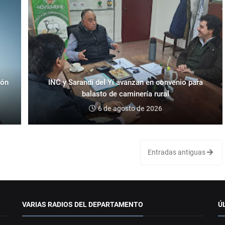
eón
INC y Sarandí del Yí avanzan en convenio para
balasto de caminería rural
6 de agosto de 2026
Entradas antiguas
VARIAS RADIOS DEL DEPARTAMENTO
Ú