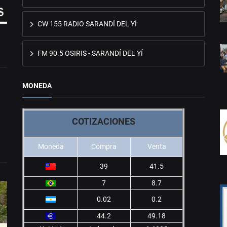
CW 155 RADIO SARANDÍ DEL YÍ
FM 90.5 OSIRIS - SARANDÍ DEL YÍ
MONEDA
COTIZACIONES
Moneda
Compra
Venta
39
41.5
7
8.7
0.02
0.2
44.2
49.18