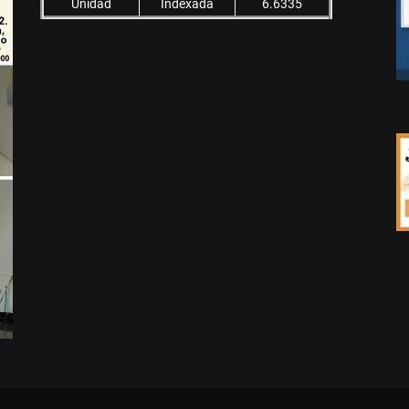
Unidad
Indexada
6.6335