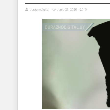
duraznodigital
Junio 23, 2020
0