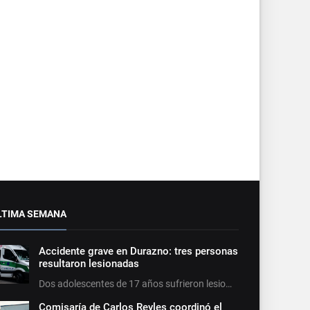
LTIMA SEMANA
Accidente grave en Durazno: tres personas
resultaron lesionadas
Dos adolescentes de 17 años sufrieron lesio…
Comisaría de Carlos Reyles coordinó el