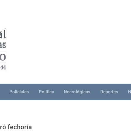
Policiales
Política
Necrológicas
Deportes
N
tró fechoría