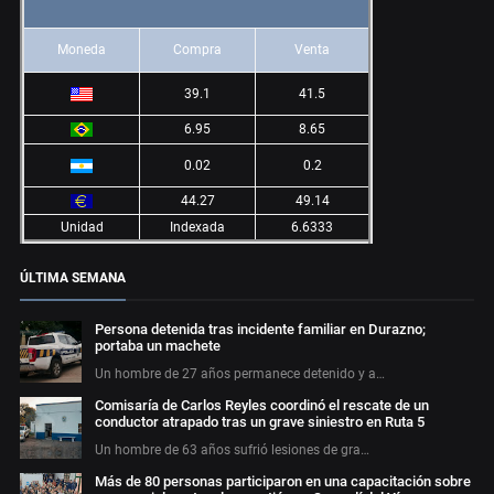
Moneda
Compra
Venta
39.1
41.5
6.95
8.65
0.02
0.2
44.27
49.14
Unidad
Indexada
6.6333
ÚLTIMA SEMANA
Persona detenida tras incidente familiar en Durazno;
portaba un machete
Un hombre de 27 años permanece detenido y a…
Comisaría de Carlos Reyles coordinó el rescate de un
conductor atrapado tras un grave siniestro en Ruta 5
Un hombre de 63 años sufrió lesiones de gra…
Más de 80 personas participaron en una capacitación sobre