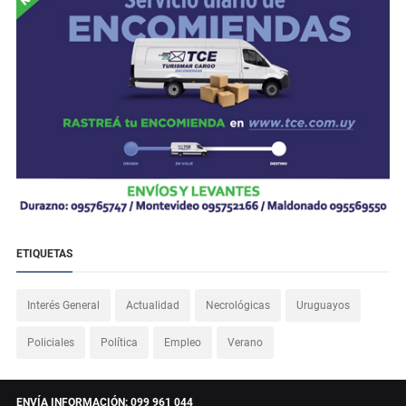
ETIQUETAS
Interés General
Actualidad
Necrológicas
Uruguayos
Policiales
Política
Empleo
Verano
ENVÍA INFORMACIÓN: 099 961 044