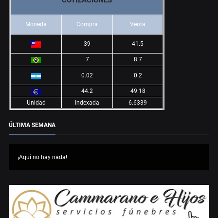
COTIZACIONES
Moneda
Compra
Venta
39
41.5
7
8.7
0.02
0.2
44.2
49.18
Unidad
Indexada
6.6339
ÚLTIMA SEMANA
¡Aquí no hay nada!