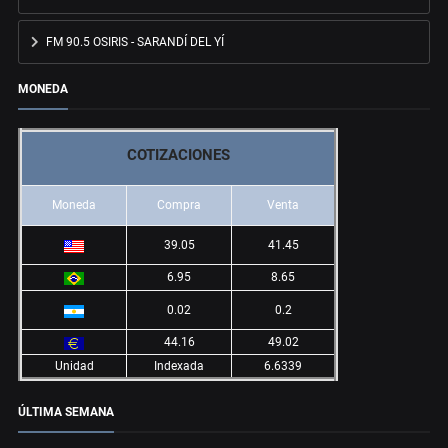
FM 90.5 OSIRIS - SARANDÍ DEL YÍ
MONEDA
COTIZACIONES
Moneda
Compra
Venta
39.05
41.45
6.95
8.65
0.02
0.2
44.16
49.02
Unidad
Indexada
6.6339
ÚLTIMA SEMANA