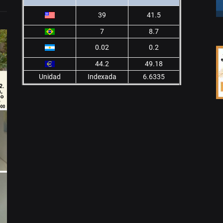
39
41.5
7
8.7
0.02
0.2
44.2
49.18
Unidad
Indexada
6.6335