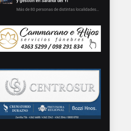
y gestión en Sarandí del Yí
Más de 80 personas de distintas localidades…