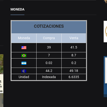
MONEDA
COTIZACIONES
Moneda
Compra
Venta
39
41.5
7
8.7
0.02
0.2
44.2
49.18
Unidad
Indexada
6.6335