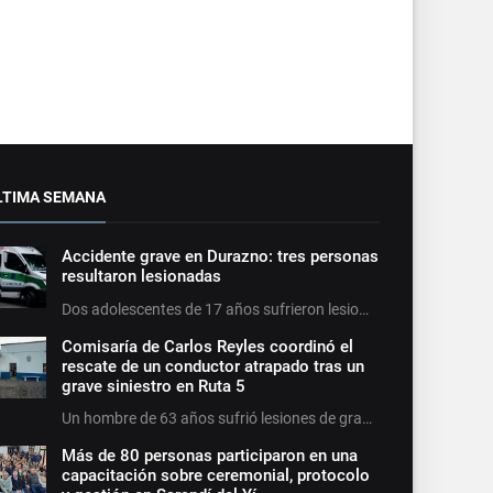
LTIMA SEMANA
Accidente grave en Durazno: tres personas
resultaron lesionadas
Dos adolescentes de 17 años sufrieron lesio…
Comisaría de Carlos Reyles coordinó el
rescate de un conductor atrapado tras un
grave siniestro en Ruta 5
Un hombre de 63 años sufrió lesiones de gra…
Más de 80 personas participaron en una
capacitación sobre ceremonial, protocolo