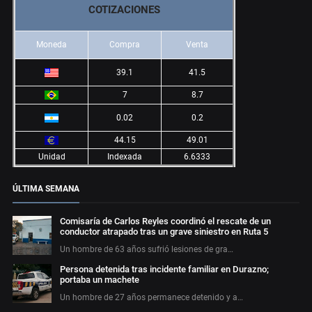
COTIZACIONES
Moneda
Compra
Venta
39.1
41.5
7
8.7
0.02
0.2
44.15
49.01
Unidad
Indexada
6.6333
ÚLTIMA SEMANA
Comisaría de Carlos Reyles coordinó el rescate de un
conductor atrapado tras un grave siniestro en Ruta 5
Un hombre de 63 años sufrió lesiones de gra…
Persona detenida tras incidente familiar en Durazno;
portaba un machete
Un hombre de 27 años permanece detenido y a…