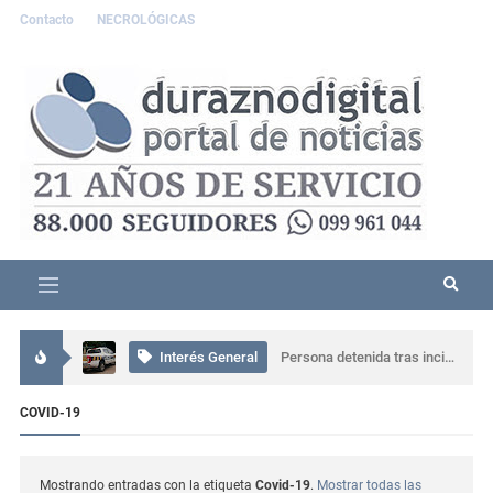
Contacto
NECROLÓGICAS
Interés General
Comisaría de Carlos Reyles coordinó el rescate de un conductor atrapado tras un grave siniestro en Ruta 5
Interés General
Persona detenida tras incidente familiar en Durazno; portaba un machete
Interés General
Más de 80 personas participaron en una capacitación sobre ceremonial, protocolo y gestión en Sarandí del Yí
COVID-19
Actualidad
Se presentó muy alterado en una comisaría de Sarandí del Yí, provocó daños y terminó detenido
Mostrando entradas con la etiqueta
Covid-19
.
Mostrar todas las