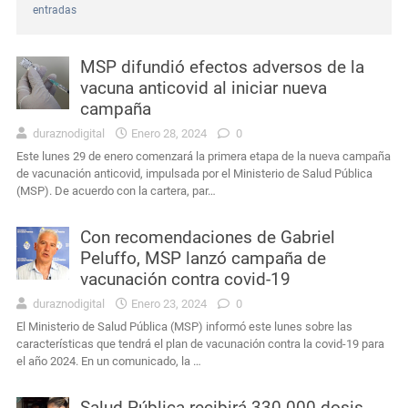
entradas
Interés General
Masculino condenado en Durazno por porte de arma de fuego en lugares públicos
MSP difundió efectos adversos de la
Interés General
Durazno: murió el conductor que había sufrido un siniestro vial cerca de Carlos Reyles
vacuna anticovid al iniciar nueva
campaña
Actualidad
Edil de Durazno advierte que las demoras del servicio forense prolongan la espera de las familias para sepultar a sus seres queridos
duraznodigital
Enero 28, 2024
0
Este lunes 29 de enero comenzará la primera etapa de la nueva campaña
Actualidad
Intendencia de Durazno destinará a bienestar animal los 272 mil pesos obtenidos en el remate de leña
de vacunación anticovid, impulsada por el Ministerio de Salud Pública
(MSP). De acuerdo con la cartera, par…
Interés General
Condena por agravio a la autoridad y daños en dependencia policial duraznense
Con recomendaciones de Gabriel
Actualidad
Ayçaguer elevó un planteamiento al jefe de Policía y directores de la Intendencia
Peluffo, MSP lanzó campaña de
vacunación contra covid-19
duraznodigital
Enero 23, 2024
0
El Ministerio de Salud Pública (MSP) informó este lunes sobre las
características que tendrá el plan de vacunación contra la covid-19 para
el año 2024. En un comunicado, la …
Salud Pública recibirá 330.000 dosis