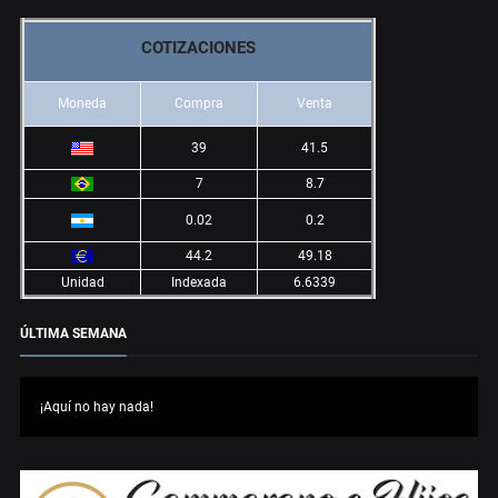
COTIZACIONES
Moneda
Compra
Venta
39
41.5
7
8.7
0.02
0.2
44.2
49.18
Unidad
Indexada
6.6339
ÚLTIMA SEMANA
¡Aquí no hay nada!