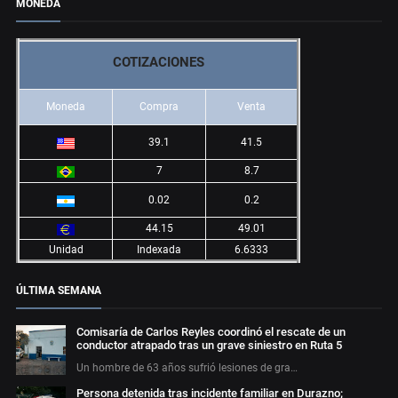
MONEDA
COTIZACIONES
Moneda
Compra
Venta
39.1
41.5
7
8.7
0.02
0.2
44.15
49.01
Unidad
Indexada
6.6333
ÚLTIMA SEMANA
Comisaría de Carlos Reyles coordinó el rescate de un
conductor atrapado tras un grave siniestro en Ruta 5
Un hombre de 63 años sufrió lesiones de gra…
Persona detenida tras incidente familiar en Durazno;