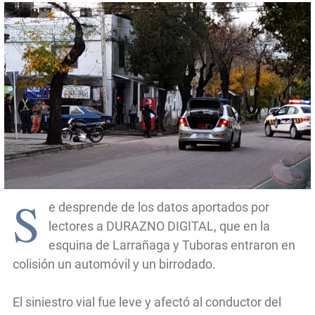
S
e desprende de los datos aportados por
lectores a DURAZNO DIGITAL, que en la
esquina de Larrañaga y Tuboras entraron en
colisión un automóvil y un birrodado.
El siniestro vial fue leve y afectó al conductor del