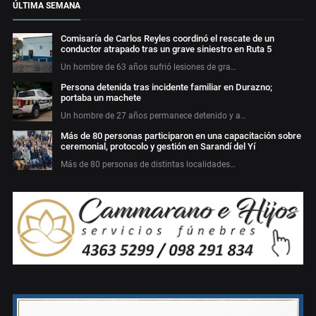
ÚLTIMA SEMANA
Comisaría de Carlos Reyles coordinó el rescate de un
conductor atrapado tras un grave siniestro en Ruta 5
Un hombre de 63 años sufrió lesiones de gra…
Persona detenida tras incidente familiar en Durazno;
portaba un machete
Un hombre de 27 años permanece detenido y a…
Más de 80 personas participaron en una capacitación sobre
ceremonial, protocolo y gestión en Sarandí del Yí
Más de 80 personas de distintas localidades…