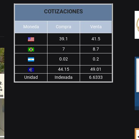
COTIZACIONES
Moneda
Compra
Venta
39.1
41.5
7
8.7
0.02
0.2
44.15
49.01
Unidad
Indexada
6.6333