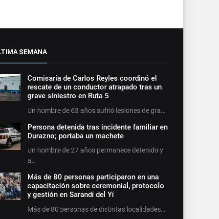
LTIMA SEMANA
Comisaría de Carlos Reyles coordinó el
rescate de un conductor atrapado tras un
grave siniestro en Ruta 5
Un hombre de 63 años sufrió lesiones de gra…
Persona detenida tras incidente familiar en
Durazno; portaba un machete
Un hombre de 27 años permanece detenido y
a…
Más de 80 personas participaron en una
capacitación sobre ceremonial, protocolo
y gestión en Sarandí del Yí
Más de 80 personas de distintas localidades…