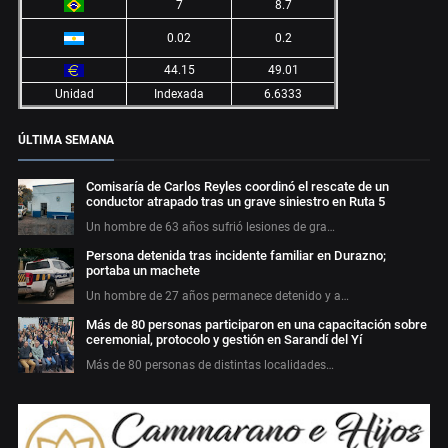
7
8.7
0.02
0.2
44.15
49.01
Unidad
Indexada
6.6333
ÚLTIMA SEMANA
Comisaría de Carlos Reyles coordinó el rescate de un
conductor atrapado tras un grave siniestro en Ruta 5
Un hombre de 63 años sufrió lesiones de gra…
Persona detenida tras incidente familiar en Durazno;
portaba un machete
Un hombre de 27 años permanece detenido y a…
Más de 80 personas participaron en una capacitación sobre
ceremonial, protocolo y gestión en Sarandí del Yí
Más de 80 personas de distintas localidades…