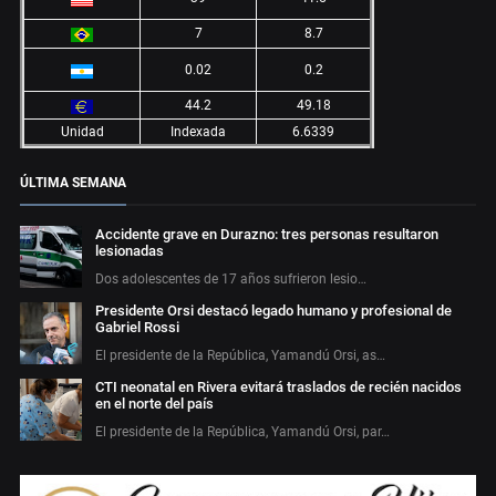
7
8.7
0.02
0.2
44.2
49.18
Unidad
Indexada
6.6339
ÚLTIMA SEMANA
Accidente grave en Durazno: tres personas resultaron
lesionadas
Dos adolescentes de 17 años sufrieron lesio…
Presidente Orsi destacó legado humano y profesional de
Gabriel Rossi
El presidente de la República, Yamandú Orsi, as…
CTI neonatal en Rivera evitará traslados de recién nacidos
en el norte del país
El presidente de la República, Yamandú Orsi, par…