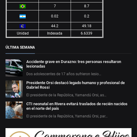
7
8.7
0.02
0.2
44.2
49.18
Unidad
Indexada
6.6339
ÚLTIMA SEMANA
Accidente grave en Durazno: tres personas resultaron
lesionadas
Dos adolescentes de 17 años sufrieron lesio…
Presidente Orsi destacó legado humano y profesional de
Gabriel Rossi
El presidente de la República, Yamandú Orsi, as…
CTI neonatal en Rivera evitará traslados de recién nacidos
en el norte del país
El presidente de la República, Yamandú Orsi, par…