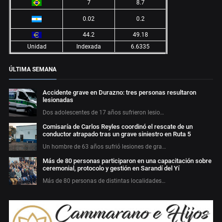
7
8.7
0.02
0.2
44.2
49.18
Unidad
Indexada
6.6335
ÚLTIMA SEMANA
Accidente grave en Durazno: tres personas resultaron
lesionadas
Dos adolescentes de 17 años sufrieron lesio…
Comisaría de Carlos Reyles coordinó el rescate de un
conductor atrapado tras un grave siniestro en Ruta 5
Un hombre de 63 años sufrió lesiones de gra…
Más de 80 personas participaron en una capacitación sobre
ceremonial, protocolo y gestión en Sarandí del Yí
Más de 80 personas de distintas localidades…