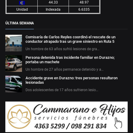
44.33
48.97
Unidad
Indexada
6.6335
ÚLTIMA SEMANA
Comisaría de Carlos Reyles coordinó el rescate de un
conductor atrapado tras un grave siniestro en Ruta 5
Un hombre de 63 años sufrió lesiones de gra…
Persona detenida tras incidente familiar en Durazno;
portaba un machete
Un hombre de 27 años permanece detenido y a…
Accidente grave en Durazno: tres personas resultaron
lesionadas
Dos adolescentes de 17 años sufrieron lesio…