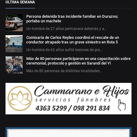
ÚLTIMA SEMANA
Persona detenida tras incidente familiar en Durazno;
portaba un machete
Un hombre de 27 años permanece detenido y a…
Comisaría de Carlos Reyles coordinó el rescate de un
conductor atrapado tras un grave siniestro en Ruta 5
Un hombre de 63 años sufrió lesiones de gra…
Más de 80 personas participaron en una capacitación sobre
ceremonial, protocolo y gestión en Sarandí del Yí
Más de 80 personas de distintas localidades…