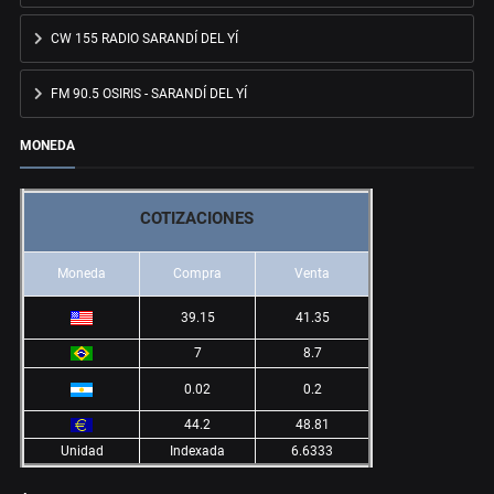
CW 155 RADIO SARANDÍ DEL YÍ
FM 90.5 OSIRIS - SARANDÍ DEL YÍ
MONEDA
COTIZACIONES
Moneda
Compra
Venta
39.15
41.35
7
8.7
0.02
0.2
44.2
48.81
Unidad
Indexada
6.6333