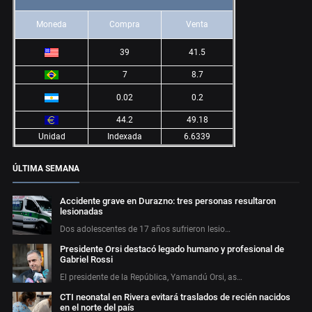
Moneda
Compra
Venta
39
41.5
7
8.7
0.02
0.2
44.2
49.18
Unidad
Indexada
6.6339
ÚLTIMA SEMANA
Accidente grave en Durazno: tres personas resultaron
lesionadas
Dos adolescentes de 17 años sufrieron lesio…
Presidente Orsi destacó legado humano y profesional de
Gabriel Rossi
El presidente de la República, Yamandú Orsi, as…
CTI neonatal en Rivera evitará traslados de recién nacidos
en el norte del país