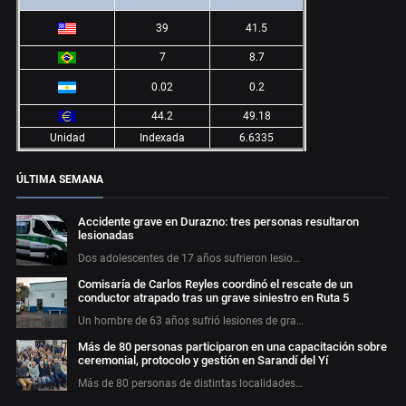
39
41.5
7
8.7
0.02
0.2
44.2
49.18
Unidad
Indexada
6.6335
ÚLTIMA SEMANA
Accidente grave en Durazno: tres personas resultaron
lesionadas
Dos adolescentes de 17 años sufrieron lesio…
Comisaría de Carlos Reyles coordinó el rescate de un
conductor atrapado tras un grave siniestro en Ruta 5
Un hombre de 63 años sufrió lesiones de gra…
Más de 80 personas participaron en una capacitación sobre
ceremonial, protocolo y gestión en Sarandí del Yí
Más de 80 personas de distintas localidades…