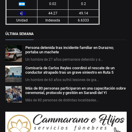
0.02
0.2
44.27
49.14
Unidad
Indexada
6.6333
ÚLTIMA SEMANA
Persona detenida tras incidente familiar en Durazno;
portaba un machete
Un hombre de 27 años permanece detenido y a…
Comisaría de Carlos Reyles coordinó el rescate de un
conductor atrapado tras un grave siniestro en Ruta 5
Un hombre de 63 años sufrió lesiones de gra…
Más de 80 personas participaron en una capacitación sobre
ceremonial, protocolo y gestión en Sarandí del Yí
Más de 80 personas de distintas localidades…