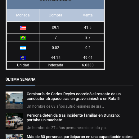
Moneda
Compra
Venta
39.1
41.5
7
8.7
0.02
0.2
44.15
49.01
Unidad
Indexada
6.6333
ÚLTIMA SEMANA
Comisaría de Carlos Reyles coordinó el rescate de un
conductor atrapado tras un grave siniestro en Ruta 5
Un hombre de 63 años sufrió lesiones de gra…
Persona detenida tras incidente familiar en Durazno;
portaba un machete
Un hombre de 27 años permanece detenido y a…
Más de 80 personas participaron en una capacitación sobre