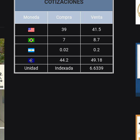
COTIZACIONES
Moneda
Compra
Venta
39
41.5
7
8.7
0.02
0.2
44.2
49.18
Unidad
Indexada
6.6339