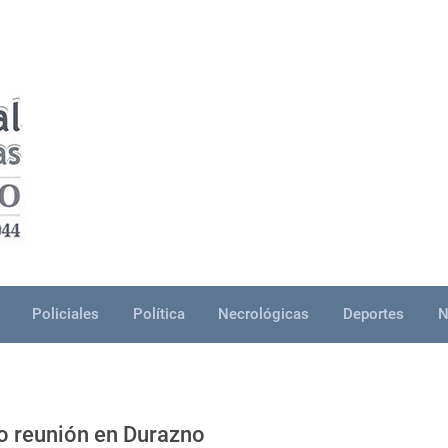
Policiales
Política
Necrológicas
Deportes
N
o reunión en Durazno