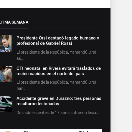
LTIMA SEMANA
Presidente Orsi destacó legado humano y
profesional de Gabriel Rossi
El presidente de la República, Yamandú Orsi,
as…
CTI neonatal en Rivera evitará traslados de
recién nacidos en el norte del país
El presidente de la República, Yamandú Orsi,
par…
Accidente grave en Durazno: tres personas
resultaron lesionadas
Dos adolescentes de 17 años sufrieron lesio…