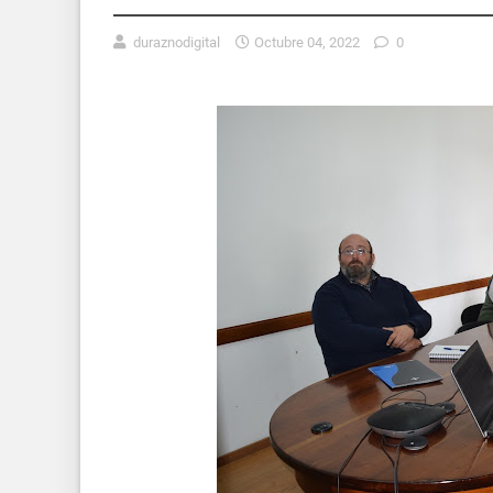
duraznodigital
Octubre 04, 2022
0