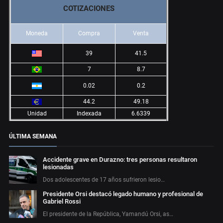
COTIZACIONES
Moneda
Compra
Venta
39
41.5
7
8.7
0.02
0.2
44.2
49.18
Unidad
Indexada
6.6339
ÚLTIMA SEMANA
Accidente grave en Durazno: tres personas resultaron
lesionadas
Dos adolescentes de 17 años sufrieron lesio…
Presidente Orsi destacó legado humano y profesional de
Gabriel Rossi
El presidente de la República, Yamandú Orsi, as…