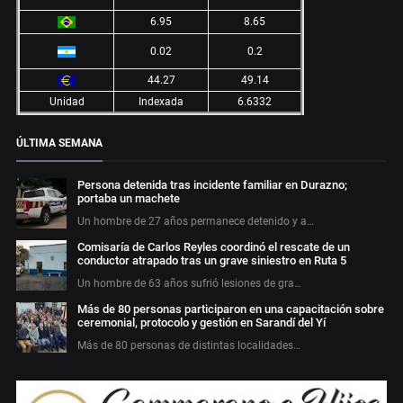
6.95
8.65
0.02
0.2
44.27
49.14
Unidad
Indexada
6.6332
ÚLTIMA SEMANA
Persona detenida tras incidente familiar en Durazno;
portaba un machete
Un hombre de 27 años permanece detenido y a…
Comisaría de Carlos Reyles coordinó el rescate de un
conductor atrapado tras un grave siniestro en Ruta 5
Un hombre de 63 años sufrió lesiones de gra…
Más de 80 personas participaron en una capacitación sobre
ceremonial, protocolo y gestión en Sarandí del Yí
Más de 80 personas de distintas localidades…