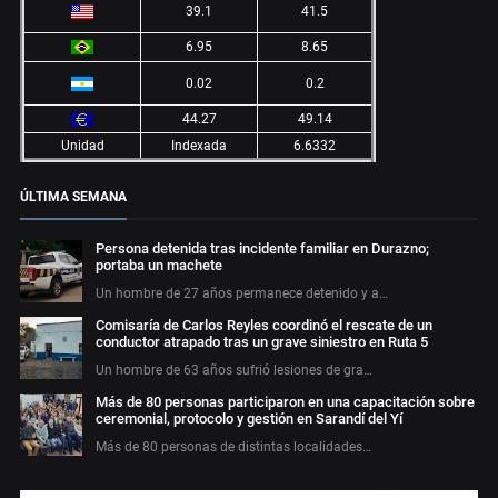
39.1
41.5
6.95
8.65
0.02
0.2
44.27
49.14
Unidad
Indexada
6.6332
ÚLTIMA SEMANA
Persona detenida tras incidente familiar en Durazno;
portaba un machete
Un hombre de 27 años permanece detenido y a…
Comisaría de Carlos Reyles coordinó el rescate de un
conductor atrapado tras un grave siniestro en Ruta 5
Un hombre de 63 años sufrió lesiones de gra…
Más de 80 personas participaron en una capacitación sobre
ceremonial, protocolo y gestión en Sarandí del Yí
Más de 80 personas de distintas localidades…