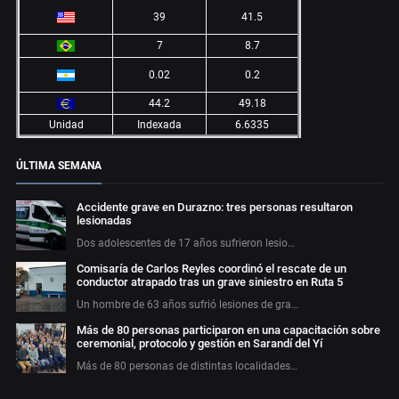
39
41.5
7
8.7
0.02
0.2
44.2
49.18
Unidad
Indexada
6.6335
ÚLTIMA SEMANA
Accidente grave en Durazno: tres personas resultaron
lesionadas
Dos adolescentes de 17 años sufrieron lesio…
Comisaría de Carlos Reyles coordinó el rescate de un
conductor atrapado tras un grave siniestro en Ruta 5
Un hombre de 63 años sufrió lesiones de gra…
Más de 80 personas participaron en una capacitación sobre
ceremonial, protocolo y gestión en Sarandí del Yí
Más de 80 personas de distintas localidades…