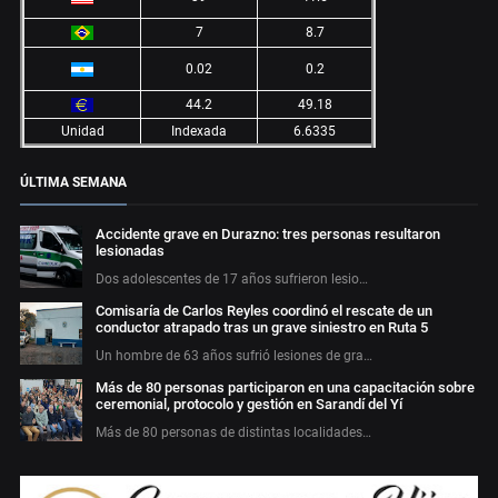
7
8.7
0.02
0.2
44.2
49.18
Unidad
Indexada
6.6335
ÚLTIMA SEMANA
Accidente grave en Durazno: tres personas resultaron
lesionadas
Dos adolescentes de 17 años sufrieron lesio…
Comisaría de Carlos Reyles coordinó el rescate de un
conductor atrapado tras un grave siniestro en Ruta 5
Un hombre de 63 años sufrió lesiones de gra…
Más de 80 personas participaron en una capacitación sobre
ceremonial, protocolo y gestión en Sarandí del Yí
Más de 80 personas de distintas localidades…