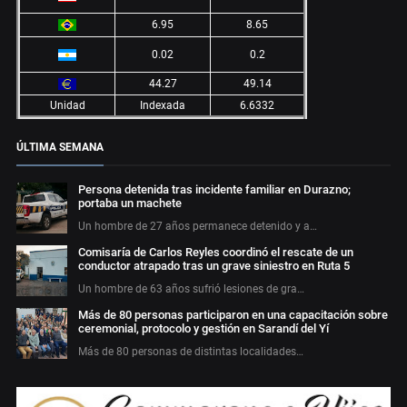
6.95
8.65
0.02
0.2
44.27
49.14
Unidad
Indexada
6.6332
ÚLTIMA SEMANA
Persona detenida tras incidente familiar en Durazno;
portaba un machete
Un hombre de 27 años permanece detenido y a…
Comisaría de Carlos Reyles coordinó el rescate de un
conductor atrapado tras un grave siniestro en Ruta 5
Un hombre de 63 años sufrió lesiones de gra…
Más de 80 personas participaron en una capacitación sobre
ceremonial, protocolo y gestión en Sarandí del Yí
Más de 80 personas de distintas localidades…