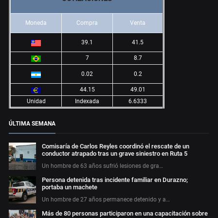
Moneda
Compra
Venta
39.1
41.5
7
8.7
0.02
0.2
44.15
49.01
Unidad
Indexada
6.6333
ÚLTIMA SEMANA
Comisaría de Carlos Reyles coordinó el rescate de un
conductor atrapado tras un grave siniestro en Ruta 5
Un hombre de 63 años sufrió lesiones de gra…
Persona detenida tras incidente familiar en Durazno;
portaba un machete
Un hombre de 27 años permanece detenido y a…
Más de 80 personas participaron en una capacitación sobre